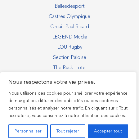
Ballesdesport
Castres Olympique
Circuit Paul Ricard
LEGEND Media
LOU Rugby
Section Paloise
The Ruck Hotel
Nous respectons votre vie privée.
Suivez nous
Nous utilisons des cookies pour améliorer votre expérience
de navigation, diffuser des publicités ou des contenus
personnalisés et analyser notre trafic. En cliquant sur « Tout
accepter », vous consentez à notre utilisation des cookies.
Politique de confidentialité
Mentions légales
Contactez-nous
Personnaliser
Tout rejeter
Accepter tout
© 2026 M DIGI - Tous droits réservés