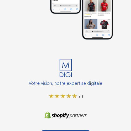
Votre vision, notre expertise digitale
★
★
★
★
★
5.0